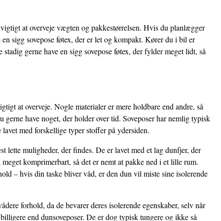
 vigtigt at overveje vægten og pakkestørrelsen. Hvis du planlægger
en sigg sovepose føtex, der er let og kompakt. Kører du i bil er
tadig gerne have en sigg sovepose føtex, der fylder meget lidt, så
vigtigt at overveje. Nogle materialer er mere holdbare end andre, så
u gerne have noget, der holder over tid. Soveposer har nemlig typisk
 lavet med forskellige typer stoffer på ydersiden.
 lette muligheder, der findes. De er lavet med et lag dunfjer, der
 meget komprimerbart, så det er nemt at pakke ned i et lille rum.
ld – hvis din taske bliver våd, er den dun vil miste sine isolerende
vådere forhold, da de bevarer deres isolerende egenskaber, selv når
 billigere end dunsoveposer. De er dog typisk tungere og ikke så