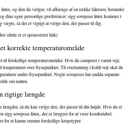
 føtex, og den du vælger, vil afhænge af en række faktorer, herunder
, og dine egne personlige præferencer. sigg sovepose føtex kommer i
og vægte, så det er vigtigt at vælge den, der passer til dig.
her
(dette er et sponsoreret link)
 det korrekte temperaturområde
et til forskellige temperaturområder. Hvis du camperer i varmt vejr,
il temperaturer over frysepunktet. Til overnatning i koldt vejr skal du
emperaturer under frysepunktet. Nogle soveposer har endda separate
kolde om natten.
n rigtige længde
e længder, så du kan vælge den, der passer til din højde. Hvis du er
en sigg sovepose føtex, der er længere for at være komfortabel.
r for at kunne rumme forskellige kropstyper.