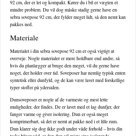
92 cm, der er let og kompakt. Kører du i bil er vægten et
mindre problem. Du vil dog måske stadig gerne have en
sebra sovepose 92 cm, der fylder meget lidt, så den nemt kan
pakkes ned.
Materiale
Materialet i din sebra sovepose 92 cm er også vigtigt at
overveje. Nogle materialer er mere holdbare end andre, så
hvis du planlægger at bruge den meget, vil du gerne have
noget, der holder over tid. Soveposer har nemlig typisk enten
syntetisk eller dunfyld, og de kan være lavet med forskellige
typer stoffer på ydersiden.
Dunsoveposer er nogle af de varmeste og mest lette
muligheder, der findes. De er lavet med et lag dunfjer, der
fanger varme og giver isolering. Dun er også meget
komprimerbart, så det er nemt at pakke ned i et lille rum.
Dun klarer sig dog ikke godt under våde forhold – hvis din
taske bliver våd, er den dun vil miste sine isolerende