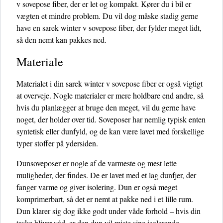
v sovepose fiber, der er let og kompakt. Kører du i bil er
vægten et mindre problem. Du vil dog måske stadig gerne
have en sarek winter v sovepose fiber, der fylder meget lidt,
så den nemt kan pakkes ned.
Materiale
Materialet i din sarek winter v sovepose fiber er også vigtigt
at overveje. Nogle materialer er mere holdbare end andre, så
hvis du planlægger at bruge den meget, vil du gerne have
noget, der holder over tid. Soveposer har nemlig typisk enten
syntetisk eller dunfyld, og de kan være lavet med forskellige
typer stoffer på ydersiden.
Dunsoveposer er nogle af de varmeste og mest lette
muligheder, der findes. De er lavet med et lag dunfjer, der
fanger varme og giver isolering. Dun er også meget
komprimerbart, så det er nemt at pakke ned i et lille rum.
Dun klarer sig dog ikke godt under våde forhold – hvis din
taske bliver våd, er den dun vil miste sine isolerende