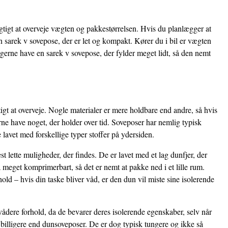
gtigt at overveje vægten og pakkestørrelsen. Hvis du planlægger at
 sarek v sovepose, der er let og kompakt. Kører du i bil er vægten
erne have en sarek v sovepose, der fylder meget lidt, så den nemt
tigt at overveje. Nogle materialer er mere holdbare end andre, så hvis
ne have noget, der holder over tid. Soveposer har nemlig typisk
 lavet med forskellige typer stoffer på ydersiden.
 lette muligheder, der findes. De er lavet med et lag dunfjer, der
 meget komprimerbart, så det er nemt at pakke ned i et lille rum.
ld – hvis din taske bliver våd, er den dun vil miste sine isolerende
vådere forhold, da de bevarer deres isolerende egenskaber, selv når
 billigere end dunsoveposer. De er dog typisk tungere og ikke så