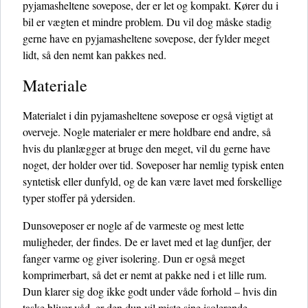
pyjamasheltene sovepose, der er let og kompakt. Kører du i
bil er vægten et mindre problem. Du vil dog måske stadig
gerne have en pyjamasheltene sovepose, der fylder meget
lidt, så den nemt kan pakkes ned.
Materiale
Materialet i din pyjamasheltene sovepose er også vigtigt at
overveje. Nogle materialer er mere holdbare end andre, så
hvis du planlægger at bruge den meget, vil du gerne have
noget, der holder over tid. Soveposer har nemlig typisk enten
syntetisk eller dunfyld, og de kan være lavet med forskellige
typer stoffer på ydersiden.
Dunsoveposer er nogle af de varmeste og mest lette
muligheder, der findes. De er lavet med et lag dunfjer, der
fanger varme og giver isolering. Dun er også meget
komprimerbart, så det er nemt at pakke ned i et lille rum.
Dun klarer sig dog ikke godt under våde forhold – hvis din
taske bliver våd, er den dun vil miste sine isolerende