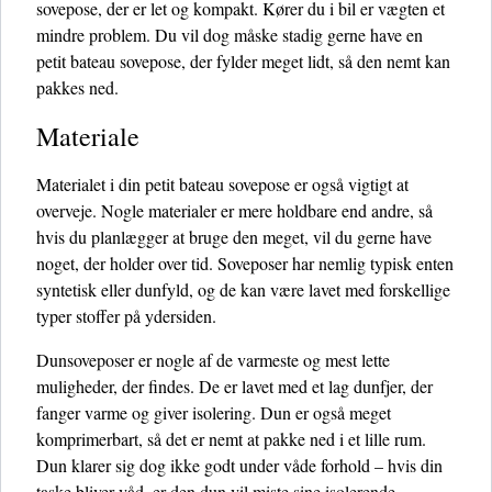
sovepose, der er let og kompakt. Kører du i bil er vægten et
mindre problem. Du vil dog måske stadig gerne have en
petit bateau sovepose, der fylder meget lidt, så den nemt kan
pakkes ned.
Materiale
Materialet i din petit bateau sovepose er også vigtigt at
overveje. Nogle materialer er mere holdbare end andre, så
hvis du planlægger at bruge den meget, vil du gerne have
noget, der holder over tid. Soveposer har nemlig typisk enten
syntetisk eller dunfyld, og de kan være lavet med forskellige
typer stoffer på ydersiden.
Dunsoveposer er nogle af de varmeste og mest lette
muligheder, der findes. De er lavet med et lag dunfjer, der
fanger varme og giver isolering. Dun er også meget
komprimerbart, så det er nemt at pakke ned i et lille rum.
Dun klarer sig dog ikke godt under våde forhold – hvis din
taske bliver våd, er den dun vil miste sine isolerende