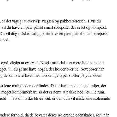
er det vigtigt at overveje vægten og pakkestørrelsen. Hvis du
 vil du have en paw patrol smart sovepose, der er let og kompakt.
 Du vil dog måske stadig gerne have en paw patrol smart sovepose,
s ned.
 også vigtigt at overveje. Nogle materialer er mere holdbare end
get, vil du gerne have noget, der holder over tid. Soveposer har
og de kan være lavet med forskellige typer stoffer på ydersiden.
 lette muligheder, der findes. De er lavet med et lag dunfjer, der
 meget komprimerbart, så det er nemt at pakke ned i et lille rum.
ld – hvis din taske bliver våd, er den dun vil miste sine isolerende
vådere forhold, da de bevarer deres isolerende egenskaber, selv når