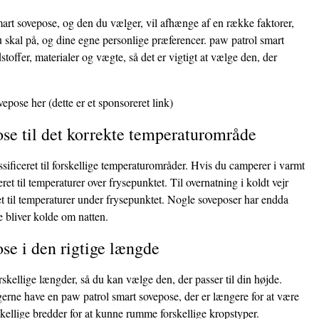
art sovepose, og den du vælger, vil afhænge af en række faktorer,
u skal på, og dine egne personlige præferencer. paw patrol smart
stoffer, materialer og vægte, så det er vigtigt at vælge den, der
vepose her
(dette er et sponsoreret link)
se til det korrekte temperaturområde
sificeret til forskellige temperaturområder. Hvis du camperer i varmt
eret til temperaturer over frysepunktet. Til overnatning i koldt vejr
et til temperaturer under frysepunktet. Nogle soveposer har endda
e bliver kolde om natten.
se i den rigtige længde
kellige længder, så du kan vælge den, der passer til din højde.
gerne have en paw patrol smart sovepose, der er længere for at være
kellige bredder for at kunne rumme forskellige kropstyper.