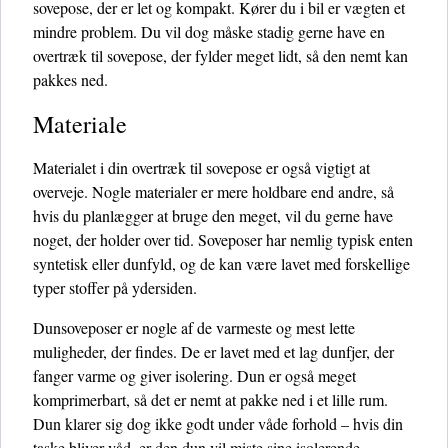
sovepose, der er let og kompakt. Kører du i bil er vægten et
mindre problem. Du vil dog måske stadig gerne have en
overtræk til sovepose, der fylder meget lidt, så den nemt kan
pakkes ned.
Materiale
Materialet i din overtræk til sovepose er også vigtigt at
overveje. Nogle materialer er mere holdbare end andre, så
hvis du planlægger at bruge den meget, vil du gerne have
noget, der holder over tid. Soveposer har nemlig typisk enten
syntetisk eller dunfyld, og de kan være lavet med forskellige
typer stoffer på ydersiden.
Dunsoveposer er nogle af de varmeste og mest lette
muligheder, der findes. De er lavet med et lag dunfjer, der
fanger varme og giver isolering. Dun er også meget
komprimerbart, så det er nemt at pakke ned i et lille rum.
Dun klarer sig dog ikke godt under våde forhold – hvis din
taske bliver våd, er den dun vil miste sine isolerende