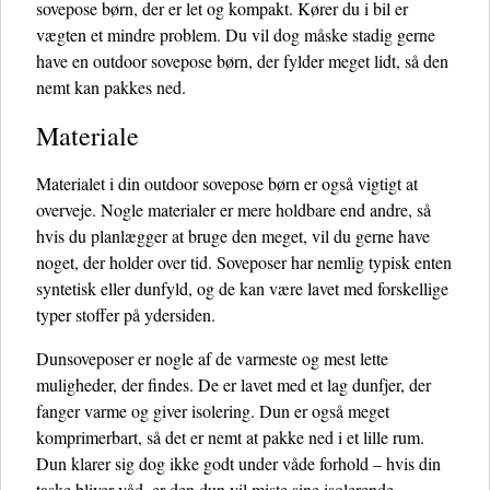
sovepose børn, der er let og kompakt. Kører du i bil er
vægten et mindre problem. Du vil dog måske stadig gerne
have en outdoor sovepose børn, der fylder meget lidt, så den
nemt kan pakkes ned.
Materiale
Materialet i din outdoor sovepose børn er også vigtigt at
overveje. Nogle materialer er mere holdbare end andre, så
hvis du planlægger at bruge den meget, vil du gerne have
noget, der holder over tid. Soveposer har nemlig typisk enten
syntetisk eller dunfyld, og de kan være lavet med forskellige
typer stoffer på ydersiden.
Dunsoveposer er nogle af de varmeste og mest lette
muligheder, der findes. De er lavet med et lag dunfjer, der
fanger varme og giver isolering. Dun er også meget
komprimerbart, så det er nemt at pakke ned i et lille rum.
Dun klarer sig dog ikke godt under våde forhold – hvis din
taske bliver våd, er den dun vil miste sine isolerende