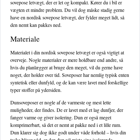
sovepose letvægt, der er let og kompakt. Kører du i bil er
vægten et mindre problem. Du vil dog måske stadig gerne
have en nordisk sovepose letvægt, der fylder meget lidt, så
den nemt kan pakkes ned.
Materiale
Materialet i din nordisk sovepose letvægt er også vigtigt at
overveje. Nogle materialer er mere holdbare end andre, så
hvis du planlægger at bruge den meget, vil du gerne have
noget, der holder over tid. Soveposer har nemlig typisk enten
syntetisk eller dunfyld, og de kan være lavet med forskellige
typer stoffer på ydersiden.
Dunsoveposer er nogle af de varmeste og mest lette
muligheder, der findes. De er lavet med et lag dunfjer, der
fanger varme og giver isolering. Dun er også meget
komprimerbart, så det er nemt at pakke ned i et lille rum.
Dun klarer sig dog ikke godt under våde forhold – hvis din
taske bliver våd, er den dun vil miste sine isolerende