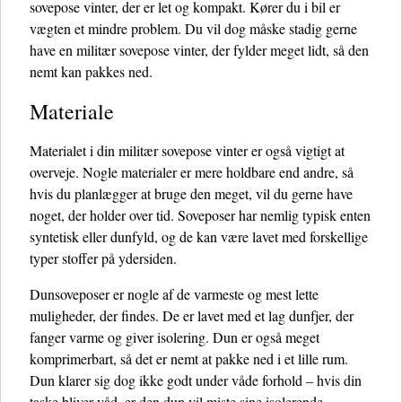
sovepose vinter, der er let og kompakt. Kører du i bil er
vægten et mindre problem. Du vil dog måske stadig gerne
have en militær sovepose vinter, der fylder meget lidt, så den
nemt kan pakkes ned.
Materiale
Materialet i din militær sovepose vinter er også vigtigt at
overveje. Nogle materialer er mere holdbare end andre, så
hvis du planlægger at bruge den meget, vil du gerne have
noget, der holder over tid. Soveposer har nemlig typisk enten
syntetisk eller dunfyld, og de kan være lavet med forskellige
typer stoffer på ydersiden.
Dunsoveposer er nogle af de varmeste og mest lette
muligheder, der findes. De er lavet med et lag dunfjer, der
fanger varme og giver isolering. Dun er også meget
komprimerbart, så det er nemt at pakke ned i et lille rum.
Dun klarer sig dog ikke godt under våde forhold – hvis din
taske bliver våd, er den dun vil miste sine isolerende