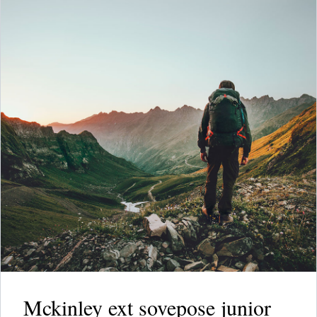
Mckinley ext sovepose junior