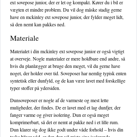
ext sovepose junior, der er let og kompakt. Kører du i bil er
vægten et mindre problem. Du vil dog måske stadig gerne
have en mckinley ext sovepose junior, der fylder meget lidt,
så den nemt kan pakkes ned.
Materiale
Materialet i din mckinley ext sovepose junior er også vigtigt
at overveje. Nogle materialer er mere holdbare end andre, så
hvis du planlægger at bruge den meget, vil du gerne have
noget, der holder over tid. Soveposer har nemlig typisk enten
syntetisk eller dunfyld, og de kan være lavet med forskellige
typer stoffer på ydersiden.
Dunsoveposer er nogle af de varmeste og mest lette
muligheder, der findes. De er lavet med et lag dunfjer, der
fanger varme og giver isolering. Dun er også meget
komprimerbart, så det er nemt at pakke ned i et lille rum.
Dun klarer sig dog ikke godt under våde forhold – hvis din
taske bliver våd, er den dun vil miste sine isolerende