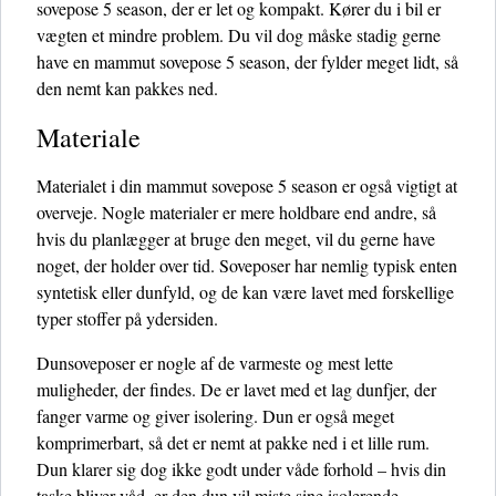
sovepose 5 season, der er let og kompakt. Kører du i bil er
vægten et mindre problem. Du vil dog måske stadig gerne
have en mammut sovepose 5 season, der fylder meget lidt, så
den nemt kan pakkes ned.
Materiale
Materialet i din mammut sovepose 5 season er også vigtigt at
overveje. Nogle materialer er mere holdbare end andre, så
hvis du planlægger at bruge den meget, vil du gerne have
noget, der holder over tid. Soveposer har nemlig typisk enten
syntetisk eller dunfyld, og de kan være lavet med forskellige
typer stoffer på ydersiden.
Dunsoveposer er nogle af de varmeste og mest lette
muligheder, der findes. De er lavet med et lag dunfjer, der
fanger varme og giver isolering. Dun er også meget
komprimerbart, så det er nemt at pakke ned i et lille rum.
Dun klarer sig dog ikke godt under våde forhold – hvis din
taske bliver våd, er den dun vil miste sine isolerende