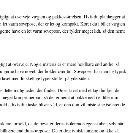
igtigt at overveje vægten og pakkestørrelsen. Hvis du planlægger at
 let varm sovepose, der er let og kompakt. Kører du i bil er vægten
erne have en let varm sovepose, der fylder meget lidt, så den nemt
gtigt at overveje. Nogle materialer er mere holdbare end andre, så
u gerne have noget, der holder over tid. Soveposer har nemlig typisk
 lavet med forskellige typer stoffer på ydersiden.
 lette muligheder, der findes. De er lavet med et lag dunfjer, der
 meget komprimerbart, så det er nemt at pakke ned i et lille rum.
ld – hvis din taske bliver våd, er den dun vil miste sine isolerende
vådere forhold, da de bevarer deres isolerende egenskaber, selv når
 billigere end dunsoveposer. De er dog typisk tungere og ikke så