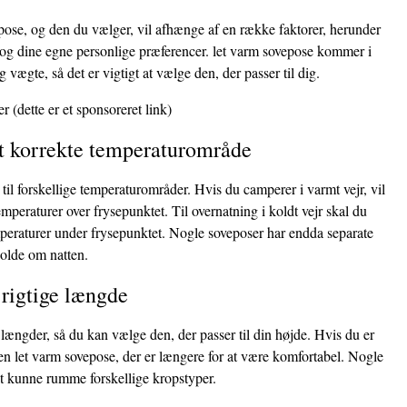
pose, og den du vælger, vil afhænge af en række faktorer, herunder
, og dine egne personlige præferencer. let varm sovepose kommer i
og vægte, så det er vigtigt at vælge den, der passer til dig.
er
(dette er et sponsoreret link)
et korrekte temperaturområde
 til forskellige temperaturområder. Hvis du camperer i varmt vejr, vil
temperaturer over frysepunktet. Til overnatning i koldt vejr skal du
emperaturer under frysepunktet. Nogle soveposer har endda separate
kolde om natten.
 rigtige længde
længder, så du kan vælge den, der passer til din højde. Hvis du er
en let varm sovepose, der er længere for at være komfortabel. Nogle
at kunne rumme forskellige kropstyper.