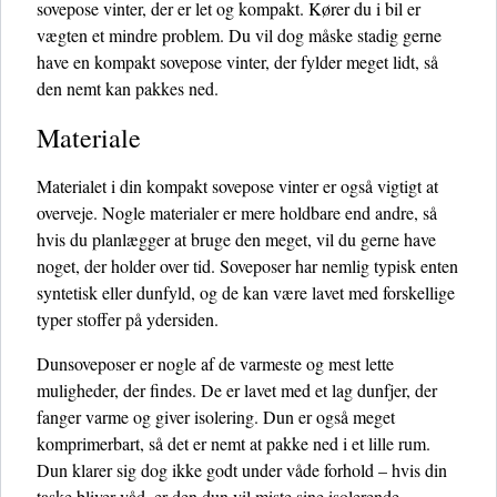
sovepose vinter, der er let og kompakt. Kører du i bil er
vægten et mindre problem. Du vil dog måske stadig gerne
have en kompakt sovepose vinter, der fylder meget lidt, så
den nemt kan pakkes ned.
Materiale
Materialet i din kompakt sovepose vinter er også vigtigt at
overveje. Nogle materialer er mere holdbare end andre, så
hvis du planlægger at bruge den meget, vil du gerne have
noget, der holder over tid. Soveposer har nemlig typisk enten
syntetisk eller dunfyld, og de kan være lavet med forskellige
typer stoffer på ydersiden.
Dunsoveposer er nogle af de varmeste og mest lette
muligheder, der findes. De er lavet med et lag dunfjer, der
fanger varme og giver isolering. Dun er også meget
komprimerbart, så det er nemt at pakke ned i et lille rum.
Dun klarer sig dog ikke godt under våde forhold – hvis din
taske bliver våd, er den dun vil miste sine isolerende