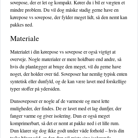
sovepose, der er let og kompakt. Kører du i bil er vægten et
mindre problem. Du vil dog måske stadig gerne have en
kørepose vs sovepose, der fylder meget lidt, så den nemt kan
pakkes ned.
Materiale
Materialet i din kørepose vs sovepose er også vigtigt at
overveje. Nogle materialer er mere holdbare end andre, så
hvis du planlægger at bruge den meget, vil du gerne have
noget, der holder over tid. Soveposer har nemlig typisk enten
syntetisk eller dunfyld, og de kan være lavet med forskellige
typer stoffer på ydersiden.
Dunsoveposer er nogle af de varmeste og mest lette
muligheder, der findes. De er lavet med et lag dunfjer, der
fanger varme og giver isolering. Dun er også meget
komprimerbart, så det er nemt at pakke ned i et lille rum.
Dun klarer sig dog ikke godt under våde forhold – hvis din
taske bliver våd, er den dun vil miste sine isolerende