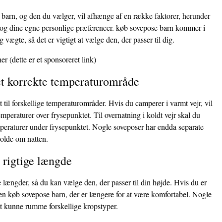
 barn, og den du vælger, vil afhænge af en række faktorer, herunder
, og dine egne personlige præferencer. køb sovepose barn kommer i
og vægte, så det er vigtigt at vælge den, der passer til dig.
her
(dette er et sponsoreret link)
et korrekte temperaturområde
t til forskellige temperaturområder. Hvis du camperer i varmt vejr, vil
temperaturer over frysepunktet. Til overnatning i koldt vejr skal du
emperaturer under frysepunktet. Nogle soveposer har endda separate
kolde om natten.
 rigtige længde
længder, så du kan vælge den, der passer til din højde. Hvis du er
en køb sovepose barn, der er længere for at være komfortabel. Nogle
at kunne rumme forskellige kropstyper.