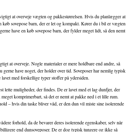
igtigt at overveje vægten og pakkestørrelsen. Hvis du planlægger at
 køb sovepose barn, der er let og kompakt. Kører du i bil er vægten
gerne have en køb sovepose barn, der fylder meget lidt, så den nemt
gtigt at overveje. Nogle materialer er mere holdbare end andre, så
u gerne have noget, der holder over tid. Soveposer har nemlig typisk
 lavet med forskellige typer stoffer på ydersiden.
 lette muligheder, der findes. De er lavet med et lag dunfjer, der
 meget komprimerbart, så det er nemt at pakke ned i et lille rum.
ld – hvis din taske bliver våd, er den dun vil miste sine isolerende
vådere forhold, da de bevarer deres isolerende egenskaber, selv når
 billigere end dunsoveposer. De er dog typisk tungere og ikke så