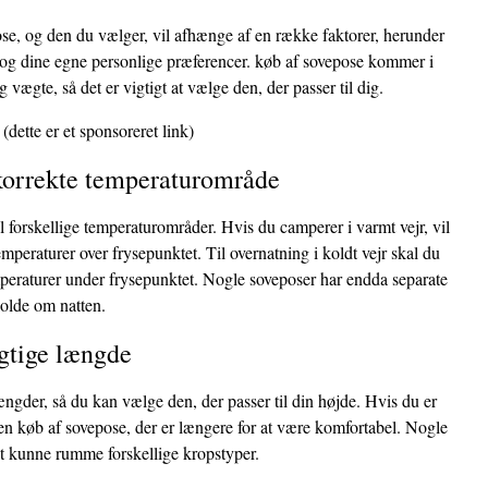
se, og den du vælger, vil afhænge af en række faktorer, herunder
, og dine egne personlige præferencer. køb af sovepose kommer i
og vægte, så det er vigtigt at vælge den, der passer til dig.
(dette er et sponsoreret link)
 korrekte temperaturområde
il forskellige temperaturområder. Hvis du camperer i varmt vejr, vil
temperaturer over frysepunktet. Til overnatning i koldt vejr skal du
emperaturer under frysepunktet. Nogle soveposer har endda separate
kolde om natten.
igtige længde
ngder, så du kan vælge den, der passer til din højde. Hvis du er
en køb af sovepose, der er længere for at være komfortabel. Nogle
at kunne rumme forskellige kropstyper.