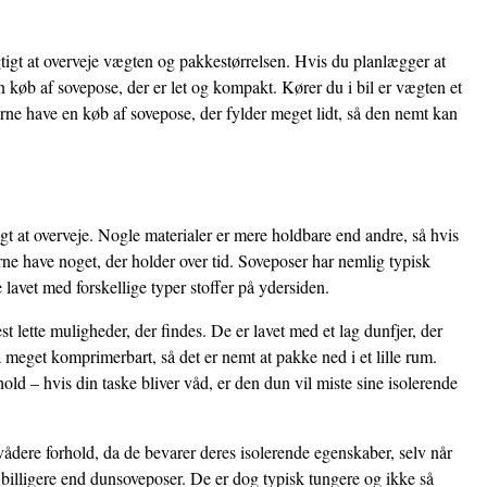
tigt at overveje vægten og pakkestørrelsen. Hvis du planlægger at
 køb af sovepose, der er let og kompakt. Kører du i bil er vægten et
ne have en køb af sovepose, der fylder meget lidt, så den nemt kan
igt at overveje. Nogle materialer er mere holdbare end andre, så hvis
ne have noget, der holder over tid. Soveposer har nemlig typisk
 lavet med forskellige typer stoffer på ydersiden.
 lette muligheder, der findes. De er lavet med et lag dunfjer, der
 meget komprimerbart, så det er nemt at pakke ned i et lille rum.
ld – hvis din taske bliver våd, er den dun vil miste sine isolerende
vådere forhold, da de bevarer deres isolerende egenskaber, selv når
 billigere end dunsoveposer. De er dog typisk tungere og ikke så