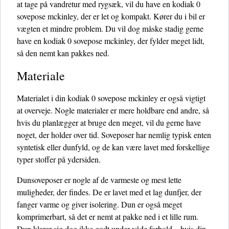
at tage på vandretur med rygsæk, vil du have en kodiak 0
sovepose mckinley, der er let og kompakt. Kører du i bil er
vægten et mindre problem. Du vil dog måske stadig gerne
have en kodiak 0 sovepose mckinley, der fylder meget lidt,
så den nemt kan pakkes ned.
Materiale
Materialet i din kodiak 0 sovepose mckinley er også vigtigt
at overveje. Nogle materialer er mere holdbare end andre, så
hvis du planlægger at bruge den meget, vil du gerne have
noget, der holder over tid. Soveposer har nemlig typisk enten
syntetisk eller dunfyld, og de kan være lavet med forskellige
typer stoffer på ydersiden.
Dunsoveposer er nogle af de varmeste og mest lette
muligheder, der findes. De er lavet med et lag dunfjer, der
fanger varme og giver isolering. Dun er også meget
komprimerbart, så det er nemt at pakke ned i et lille rum.
Dun klarer sig dog ikke godt under våde forhold – hvis din