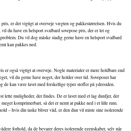
pris, er det vigtigt at overveje vægten og pakkestørrelsen. Hvis du
vil du have en helsport svalbard sovepose pris, der er let og
 problem. Du vil dog måske stadig gerne have en helsport svalbard
 nemt kan pakkes ned.
ris er også vigtigt at overveje. Nogle materialer er mere holdbare end
get, vil du gerne have noget, der holder over tid. Soveposer har
og de kan være lavet med forskellige typer stoffer på ydersiden.
 lette muligheder, der findes. De er lavet med et lag dunfjer, der
 meget komprimerbart, så det er nemt at pakke ned i et lille rum.
ld – hvis din taske bliver våd, er den dun vil miste sine isolerende
vådere forhold, da de bevarer deres isolerende egenskaber, selv når