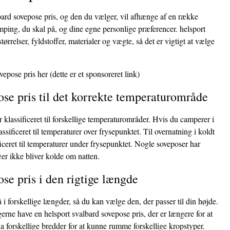
bard sovepose pris, og den du vælger, vil afhænge af en række
amping, du skal på, og dine egne personlige præferencer. helsport
ørrelser, fyldstoffer, materialer og vægte, så det er vigtigt at vælge
vepose pris her
(dette er et sponsoreret link)
ose pris til det korrekte temperaturområde
r klassificeret til forskellige temperaturområder. Hvis du camperer i
ssificeret til temperaturer over frysepunktet. Til overnatning i koldt
ficeret til temperaturer under frysepunktet. Nogle soveposer har
æer ikke bliver kolde om natten.
se pris i den rigtige længde
i forskellige længder, så du kan vælge den, der passer til din højde.
erne have en helsport svalbard sovepose pris, der er længere for at
 forskellige bredder for at kunne rumme forskellige kropstyper.