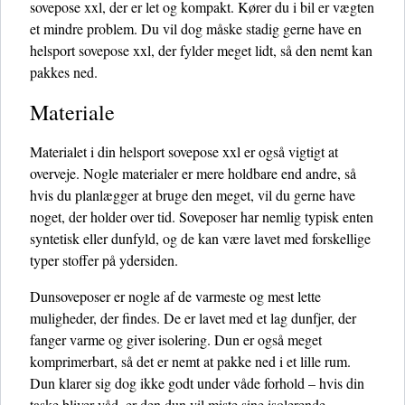
sovepose xxl, der er let og kompakt. Kører du i bil er vægten
et mindre problem. Du vil dog måske stadig gerne have en
helsport sovepose xxl, der fylder meget lidt, så den nemt kan
pakkes ned.
Materiale
Materialet i din helsport sovepose xxl er også vigtigt at
overveje. Nogle materialer er mere holdbare end andre, så
hvis du planlægger at bruge den meget, vil du gerne have
noget, der holder over tid. Soveposer har nemlig typisk enten
syntetisk eller dunfyld, og de kan være lavet med forskellige
typer stoffer på ydersiden.
Dunsoveposer er nogle af de varmeste og mest lette
muligheder, der findes. De er lavet med et lag dunfjer, der
fanger varme og giver isolering. Dun er også meget
komprimerbart, så det er nemt at pakke ned i et lille rum.
Dun klarer sig dog ikke godt under våde forhold – hvis din
taske bliver våd, er den dun vil miste sine isolerende