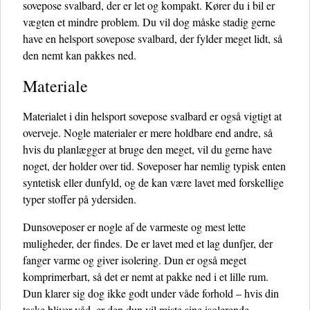
sovepose svalbard, der er let og kompakt. Kører du i bil er
vægten et mindre problem. Du vil dog måske stadig gerne
have en helsport sovepose svalbard, der fylder meget lidt, så
den nemt kan pakkes ned.
Materiale
Materialet i din helsport sovepose svalbard er også vigtigt at
overveje. Nogle materialer er mere holdbare end andre, så
hvis du planlægger at bruge den meget, vil du gerne have
noget, der holder over tid. Soveposer har nemlig typisk enten
syntetisk eller dunfyld, og de kan være lavet med forskellige
typer stoffer på ydersiden.
Dunsoveposer er nogle af de varmeste og mest lette
muligheder, der findes. De er lavet med et lag dunfjer, der
fanger varme og giver isolering. Dun er også meget
komprimerbart, så det er nemt at pakke ned i et lille rum.
Dun klarer sig dog ikke godt under våde forhold – hvis din
taske bliver våd, er den dun vil miste sine isolerende