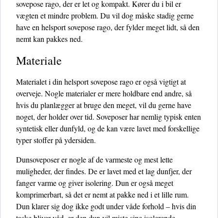
sovepose rago, der er let og kompakt. Kører du i bil er
vægten et mindre problem. Du vil dog måske stadig gerne
have en helsport sovepose rago, der fylder meget lidt, så den
nemt kan pakkes ned.
Materiale
Materialet i din helsport sovepose rago er også vigtigt at
overveje. Nogle materialer er mere holdbare end andre, så
hvis du planlægger at bruge den meget, vil du gerne have
noget, der holder over tid. Soveposer har nemlig typisk enten
syntetisk eller dunfyld, og de kan være lavet med forskellige
typer stoffer på ydersiden.
Dunsoveposer er nogle af de varmeste og mest lette
muligheder, der findes. De er lavet med et lag dunfjer, der
fanger varme og giver isolering. Dun er også meget
komprimerbart, så det er nemt at pakke ned i et lille rum.
Dun klarer sig dog ikke godt under våde forhold – hvis din
taske bliver våd, er den dun vil miste sine isolerende