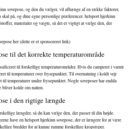
kinn sovepose, og den du vælger, vil afhænge af en række faktorer,
u skal på, og dine egne personlige præferencer. helsport hjerkinn
stoffer, materialer og vægte, så det er vigtigt at vælge den, der
ovepose her
(dette er et sponsoreret link)
ose til det korrekte temperaturområde
ssificeret til forskellige temperaturområder. Hvis du camperer i varmt
eret til temperaturer over frysepunktet. Til overnatning i koldt vejr
et til temperaturer under frysepunktet. Nogle soveposer har endda
e bliver kolde om natten.
ose i den rigtige længde
skellige længder, så du kan vælge den, der passer til din højde.
gerne have en helsport hjerkinn sovepose, der er længere for at være
kellige bredder for at kunne rumme forskellige kropstyper.