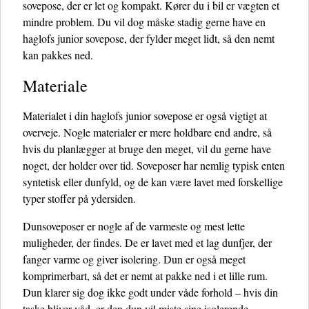
sovepose, der er let og kompakt. Kører du i bil er vægten et
mindre problem. Du vil dog måske stadig gerne have en
haglofs junior sovepose, der fylder meget lidt, så den nemt
kan pakkes ned.
Materiale
Materialet i din haglofs junior sovepose er også vigtigt at
overveje. Nogle materialer er mere holdbare end andre, så
hvis du planlægger at bruge den meget, vil du gerne have
noget, der holder over tid. Soveposer har nemlig typisk enten
syntetisk eller dunfyld, og de kan være lavet med forskellige
typer stoffer på ydersiden.
Dunsoveposer er nogle af de varmeste og mest lette
muligheder, der findes. De er lavet med et lag dunfjer, der
fanger varme og giver isolering. Dun er også meget
komprimerbart, så det er nemt at pakke ned i et lille rum.
Dun klarer sig dog ikke godt under våde forhold – hvis din
taske bliver våd, er den dun vil miste sine isolerende