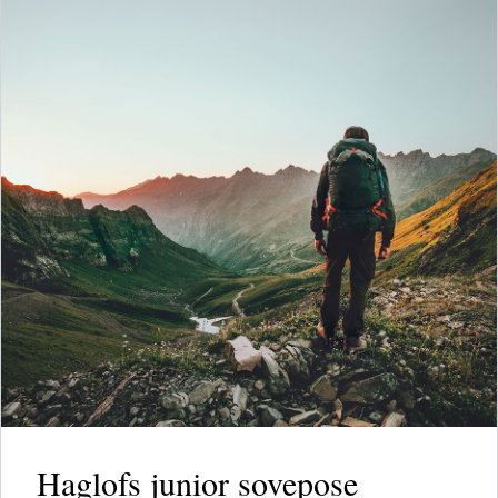
Haglofs junior sovepose