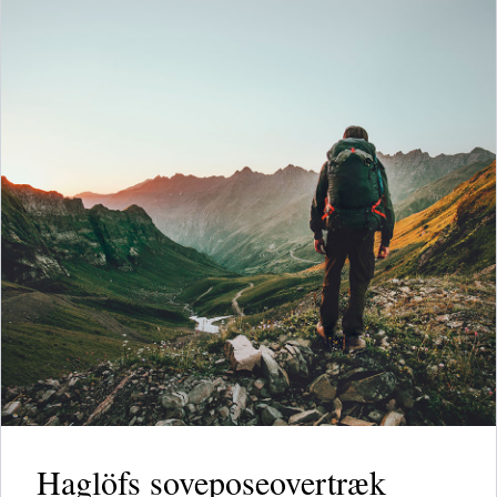
Haglöfs soveposeovertræk