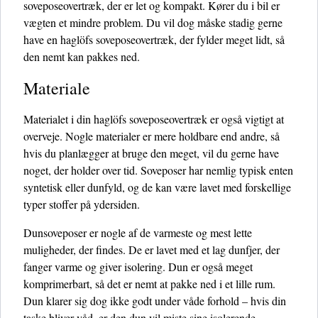
soveposeovertræk, der er let og kompakt. Kører du i bil er
vægten et mindre problem. Du vil dog måske stadig gerne
have en haglöfs soveposeovertræk, der fylder meget lidt, så
den nemt kan pakkes ned.
Materiale
Materialet i din haglöfs soveposeovertræk er også vigtigt at
overveje. Nogle materialer er mere holdbare end andre, så
hvis du planlægger at bruge den meget, vil du gerne have
noget, der holder over tid. Soveposer har nemlig typisk enten
syntetisk eller dunfyld, og de kan være lavet med forskellige
typer stoffer på ydersiden.
Dunsoveposer er nogle af de varmeste og mest lette
muligheder, der findes. De er lavet med et lag dunfjer, der
fanger varme og giver isolering. Dun er også meget
komprimerbart, så det er nemt at pakke ned i et lille rum.
Dun klarer sig dog ikke godt under våde forhold – hvis din
taske bliver våd, er den dun vil miste sine isolerende