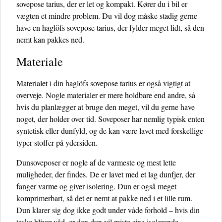
sovepose tarius, der er let og kompakt. Kører du i bil er
vægten et mindre problem. Du vil dog måske stadig gerne
have en haglöfs sovepose tarius, der fylder meget lidt, så den
nemt kan pakkes ned.
Materiale
Materialet i din haglöfs sovepose tarius er også vigtigt at
overveje. Nogle materialer er mere holdbare end andre, så
hvis du planlægger at bruge den meget, vil du gerne have
noget, der holder over tid. Soveposer har nemlig typisk enten
syntetisk eller dunfyld, og de kan være lavet med forskellige
typer stoffer på ydersiden.
Dunsoveposer er nogle af de varmeste og mest lette
muligheder, der findes. De er lavet med et lag dunfjer, der
fanger varme og giver isolering. Dun er også meget
komprimerbart, så det er nemt at pakke ned i et lille rum.
Dun klarer sig dog ikke godt under våde forhold – hvis din
taske bliver våd, er den dun vil miste sine isolerende