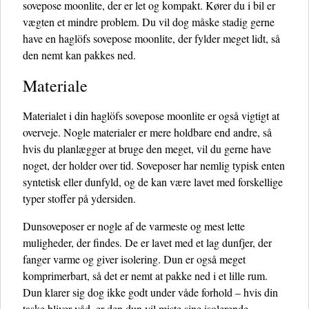
sovepose moonlite, der er let og kompakt. Kører du i bil er
vægten et mindre problem. Du vil dog måske stadig gerne
have en haglöfs sovepose moonlite, der fylder meget lidt, så
den nemt kan pakkes ned.
Materiale
Materialet i din haglöfs sovepose moonlite er også vigtigt at
overveje. Nogle materialer er mere holdbare end andre, så
hvis du planlægger at bruge den meget, vil du gerne have
noget, der holder over tid. Soveposer har nemlig typisk enten
syntetisk eller dunfyld, og de kan være lavet med forskellige
typer stoffer på ydersiden.
Dunsoveposer er nogle af de varmeste og mest lette
muligheder, der findes. De er lavet med et lag dunfjer, der
fanger varme og giver isolering. Dun er også meget
komprimerbart, så det er nemt at pakke ned i et lille rum.
Dun klarer sig dog ikke godt under våde forhold – hvis din
taske bliver våd, er den dun vil miste sine isolerende