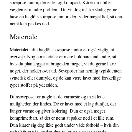
sovepose junior, der er let og kompakt. Kører du i bil er
vægten et mindre problem. Du vil dog måske stadig gerne
have en haglöfs sovepose junior, der fylder meget lidt, så den
nemt kan pakkes ned.
Materiale
Materialet i din haglöfs sovepose junior er også vigtigt at
overveje. Nogle materialer er mere holdbare end andre, så
hvis du planlægger at bruge den meget, vil du gerne have
noget, der holder over tid. Soveposer har nemlig typisk enten
syntetisk eller dunfyld, og de kan være lavet med forskellige
typer stoffer på ydersiden.
Dunsoveposer er nogle af de varmeste og mest lette
muligheder, der findes. De er lavet med et lag dunfjer, der
fanger varme og giver isolering. Dun er også meget
komprimerbart, så det er nemt at pakke ned i et lille rum.
Dun klarer sig dog ikke godt under våde forhold – hvis din
taske bliver våd, er den dun vil miste sine isolerende