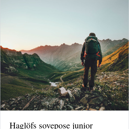
Haglöfs sovepose junior