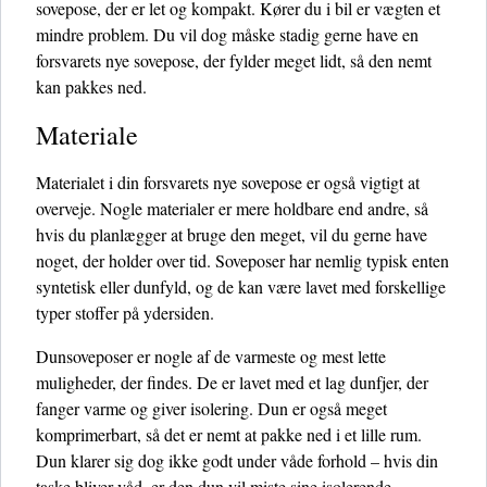
sovepose, der er let og kompakt. Kører du i bil er vægten et
mindre problem. Du vil dog måske stadig gerne have en
forsvarets nye sovepose, der fylder meget lidt, så den nemt
kan pakkes ned.
Materiale
Materialet i din forsvarets nye sovepose er også vigtigt at
overveje. Nogle materialer er mere holdbare end andre, så
hvis du planlægger at bruge den meget, vil du gerne have
noget, der holder over tid. Soveposer har nemlig typisk enten
syntetisk eller dunfyld, og de kan være lavet med forskellige
typer stoffer på ydersiden.
Dunsoveposer er nogle af de varmeste og mest lette
muligheder, der findes. De er lavet med et lag dunfjer, der
fanger varme og giver isolering. Dun er også meget
komprimerbart, så det er nemt at pakke ned i et lille rum.
Dun klarer sig dog ikke godt under våde forhold – hvis din
taske bliver våd, er den dun vil miste sine isolerende