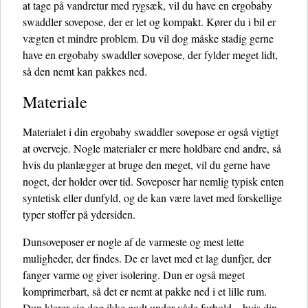
at tage på vandretur med rygsæk, vil du have en ergobaby
swaddler sovepose, der er let og kompakt. Kører du i bil er
vægten et mindre problem. Du vil dog måske stadig gerne
have en ergobaby swaddler sovepose, der fylder meget lidt,
så den nemt kan pakkes ned.
Materiale
Materialet i din ergobaby swaddler sovepose er også vigtigt
at overveje. Nogle materialer er mere holdbare end andre, så
hvis du planlægger at bruge den meget, vil du gerne have
noget, der holder over tid. Soveposer har nemlig typisk enten
syntetisk eller dunfyld, og de kan være lavet med forskellige
typer stoffer på ydersiden.
Dunsoveposer er nogle af de varmeste og mest lette
muligheder, der findes. De er lavet med et lag dunfjer, der
fanger varme og giver isolering. Dun er også meget
komprimerbart, så det er nemt at pakke ned i et lille rum.
Dun klarer sig dog ikke godt under våde forhold – hvis din