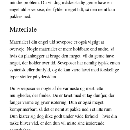
mindre problem. Du vil dog måske stadig gerne have en
engel uld sovepose, der fylder meget lidt, så den nemt kan
pakkes ned.
Materiale
Materialet i din engel uld sovepose er også vigtigt at
overveje. Nogle materialer er mere holdbare end andre, så
hvis du planlægger at bruge den meget, vil du gerne have
noget, der holder over tid. Soveposer har nemlig typisk enten
syntetisk eller dunfyld, og de kan være lavet med forskellige
typer stoffer på ydersiden.
Dunsoveposer er nogle af de varmeste og mest lette
muligheder, der findes. De er lavet med et lag dunfjer, der
fanger varme og giver isolering. Dun er også meget
komprimerbart, så det er nemt at pakke ned i et lille rum.
Dun klarer sig dog ikke godt under våde forhold – hvis din
taske bliver våd, er den dun vil miste sine isolerende
egenskaber.