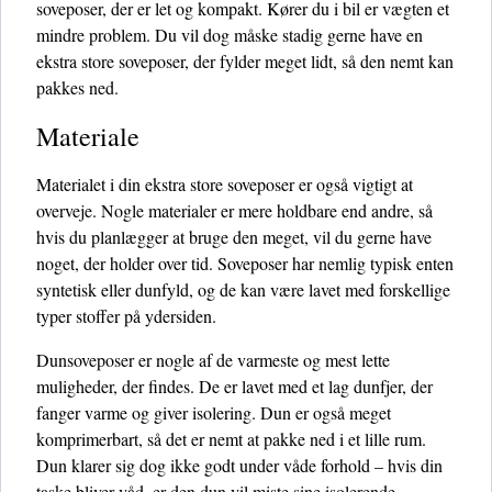
soveposer, der er let og kompakt. Kører du i bil er vægten et
mindre problem. Du vil dog måske stadig gerne have en
ekstra store soveposer, der fylder meget lidt, så den nemt kan
pakkes ned.
Materiale
Materialet i din ekstra store soveposer er også vigtigt at
overveje. Nogle materialer er mere holdbare end andre, så
hvis du planlægger at bruge den meget, vil du gerne have
noget, der holder over tid. Soveposer har nemlig typisk enten
syntetisk eller dunfyld, og de kan være lavet med forskellige
typer stoffer på ydersiden.
Dunsoveposer er nogle af de varmeste og mest lette
muligheder, der findes. De er lavet med et lag dunfjer, der
fanger varme og giver isolering. Dun er også meget
komprimerbart, så det er nemt at pakke ned i et lille rum.
Dun klarer sig dog ikke godt under våde forhold – hvis din
taske bliver våd, er den dun vil miste sine isolerende