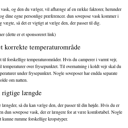
 vask, og den du vælger, vil afhænge af en række faktorer, herunder
å, og dine egne personlige præferencer. dun sovepose vask kommer i
og vægte, så det er vigtigt at vælge den, der passer til dig.
her
(dette er et sponsoreret link)
det korrekte temperaturområde
t til forskellige temperaturområder. Hvis du camperer i varmt vejr,
il temperaturer over frysepunktet. Til overnatning i koldt vejr skal du
emperaturer under frysepunktet. Nogle soveposer har endda separate
kolde om natten.
 rigtige længde
længder, så du kan vælge den, der passer til din højde. Hvis du er
 en dun sovepose vask, der er længere for at være komfortabel. Nogle
at kunne rumme forskellige kropstyper.