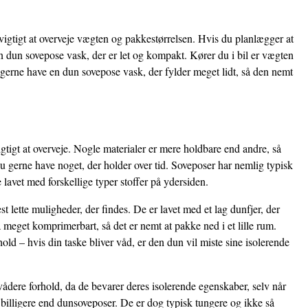
igtigt at overveje vægten og pakkestørrelsen. Hvis du planlægger at
 dun sovepose vask, der er let og kompakt. Kører du i bil er vægten
gerne have en dun sovepose vask, der fylder meget lidt, så den nemt
gtigt at overveje. Nogle materialer er mere holdbare end andre, så
u gerne have noget, der holder over tid. Soveposer har nemlig typisk
 lavet med forskellige typer stoffer på ydersiden.
 lette muligheder, der findes. De er lavet med et lag dunfjer, der
 meget komprimerbart, så det er nemt at pakke ned i et lille rum.
ld – hvis din taske bliver våd, er den dun vil miste sine isolerende
vådere forhold, da de bevarer deres isolerende egenskaber, selv når
 billigere end dunsoveposer. De er dog typisk tungere og ikke så