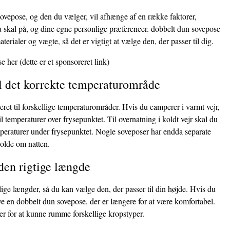
ovepose, og den du vælger, vil afhænge af en række faktorer,
u skal på, og dine egne personlige præferencer. dobbelt dun sovepose
aterialer og vægte, så det er vigtigt at vælge den, der passer til dig.
se her
(dette er et sponsoreret link)
il det korrekte temperaturområde
eret til forskellige temperaturområder. Hvis du camperer i varmt vejr,
il temperaturer over frysepunktet. Til overnatning i koldt vejr skal du
emperaturer under frysepunktet. Nogle soveposer har endda separate
kolde om natten.
den rigtige længde
ge længder, så du kan vælge den, der passer til din højde. Hvis du
ve en dobbelt dun sovepose, der er længere for at være komfortabel.
r for at kunne rumme forskellige kropstyper.