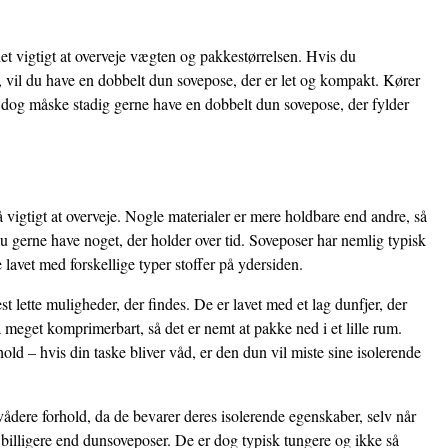
t vigtigt at overveje vægten og pakkestørrelsen. Hvis du
 vil du have en dobbelt dun sovepose, der er let og kompakt. Kører
l dog måske stadig gerne have en dobbelt dun sovepose, der fylder
 vigtigt at overveje. Nogle materialer er mere holdbare end andre, så
u gerne have noget, der holder over tid. Soveposer har nemlig typisk
 lavet med forskellige typer stoffer på ydersiden.
 lette muligheder, der findes. De er lavet med et lag dunfjer, der
 meget komprimerbart, så det er nemt at pakke ned i et lille rum.
ld – hvis din taske bliver våd, er den dun vil miste sine isolerende
vådere forhold, da de bevarer deres isolerende egenskaber, selv når
 billigere end dunsoveposer. De er dog typisk tungere og ikke så