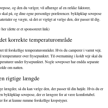
vepose, og den du vælger, vil afhænge af en række faktorer,
u skal på, og dine egne personlige præferencer. byklipklap sovepose
aterialer og vægte, så det er vigtigt at vælge den, der passer til dig.
 her
(dette er et sponsoreret link)
 det korrekte temperaturområde
ret til forskellige temperaturområder. Hvis du camperer i varmt vejr,
il temperaturer over frysepunktet. Til overnatning i koldt vejr skal du
emperaturer under frysepunktet. Nogle soveposer har endda separate
kolde om natten.
en rigtige længde
e længder, så du kan vælge den, der passer til din højde. Hvis du er
en byklipklap sovepose, der er længere for at være komfortabel.
r for at kunne rumme forskellige kropstyper.