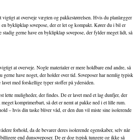
t vigtigt at overveje vægten og pakkestørrelsen. Hvis du planlægger
 en byklipklap sovepose, der er let og kompakt. Kører du i bil er
stadig gerne have en byklipklap sovepose, der fylder meget lidt, så
vigtigt at overveje. Nogle materialer er mere holdbare end andre, så
u gerne have noget, der holder over tid. Soveposer har nemlig typisk
 lavet med forskellige typer stoffer på ydersiden.
 lette muligheder, der findes. De er lavet med et lag dunfjer, der
 meget komprimerbart, så det er nemt at pakke ned i et lille rum.
ld – hvis din taske bliver våd, er den dun vil miste sine isolerende
vådere forhold, da de bevarer deres isolerende egenskaber, selv når
 billigere end dunsoveposer. De er dog typisk tungere og ikke så