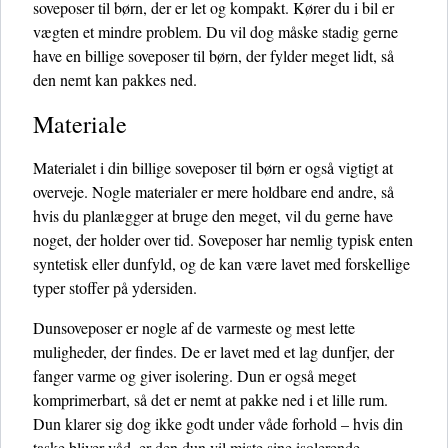
soveposer til børn, der er let og kompakt. Kører du i bil er
vægten et mindre problem. Du vil dog måske stadig gerne
have en billige soveposer til børn, der fylder meget lidt, så
den nemt kan pakkes ned.
Materiale
Materialet i din billige soveposer til børn er også vigtigt at
overveje. Nogle materialer er mere holdbare end andre, så
hvis du planlægger at bruge den meget, vil du gerne have
noget, der holder over tid. Soveposer har nemlig typisk enten
syntetisk eller dunfyld, og de kan være lavet med forskellige
typer stoffer på ydersiden.
Dunsoveposer er nogle af de varmeste og mest lette
muligheder, der findes. De er lavet med et lag dunfjer, der
fanger varme og giver isolering. Dun er også meget
komprimerbart, så det er nemt at pakke ned i et lille rum.
Dun klarer sig dog ikke godt under våde forhold – hvis din
taske bliver våd, er den dun vil miste sine isolerende