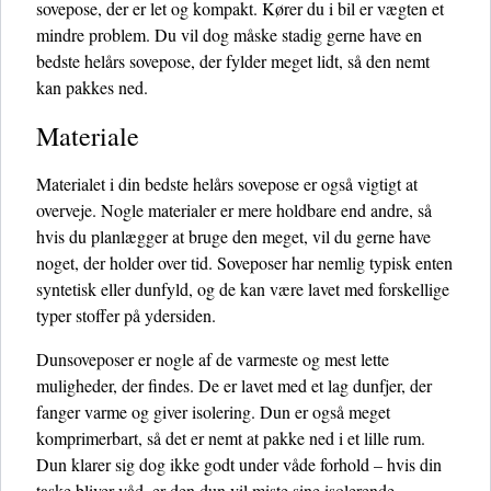
sovepose, der er let og kompakt. Kører du i bil er vægten et
mindre problem. Du vil dog måske stadig gerne have en
bedste helårs sovepose, der fylder meget lidt, så den nemt
kan pakkes ned.
Materiale
Materialet i din bedste helårs sovepose er også vigtigt at
overveje. Nogle materialer er mere holdbare end andre, så
hvis du planlægger at bruge den meget, vil du gerne have
noget, der holder over tid. Soveposer har nemlig typisk enten
syntetisk eller dunfyld, og de kan være lavet med forskellige
typer stoffer på ydersiden.
Dunsoveposer er nogle af de varmeste og mest lette
muligheder, der findes. De er lavet med et lag dunfjer, der
fanger varme og giver isolering. Dun er også meget
komprimerbart, så det er nemt at pakke ned i et lille rum.
Dun klarer sig dog ikke godt under våde forhold – hvis din
taske bliver våd, er den dun vil miste sine isolerende