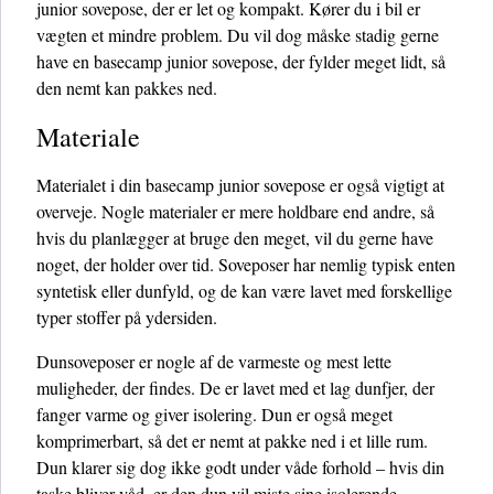
junior sovepose, der er let og kompakt. Kører du i bil er
vægten et mindre problem. Du vil dog måske stadig gerne
have en basecamp junior sovepose, der fylder meget lidt, så
den nemt kan pakkes ned.
Materiale
Materialet i din basecamp junior sovepose er også vigtigt at
overveje. Nogle materialer er mere holdbare end andre, så
hvis du planlægger at bruge den meget, vil du gerne have
noget, der holder over tid. Soveposer har nemlig typisk enten
syntetisk eller dunfyld, og de kan være lavet med forskellige
typer stoffer på ydersiden.
Dunsoveposer er nogle af de varmeste og mest lette
muligheder, der findes. De er lavet med et lag dunfjer, der
fanger varme og giver isolering. Dun er også meget
komprimerbart, så det er nemt at pakke ned i et lille rum.
Dun klarer sig dog ikke godt under våde forhold – hvis din
taske bliver våd, er den dun vil miste sine isolerende