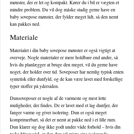
mønster, der er let og kompakt. Kører du i bil er vægten et
mindre problem. Du vil dog måske stadig gerne have en
baby sovepose mønster, der fylder meget lidt, så den nemt
kan pakkes ned.
Materiale
Materialet i din baby sovepose mønster er også vigtigt at
overveje. Nogle materialer er mere holdbare end andre, så
hvis du planlægger at bruge den meget, vil du gerne have
noget, der holder over tid. Soveposer har nemlig typisk enten
syntetisk eller dunfyld, og de kan være lavet med forskellige
typer stoffer på ydersiden.
Dunsoveposer er nogle af de varmeste og mest lette
muligheder, der findes. De er lavet med et lag dunfjer, der
fanger varme og giver isolering. Dun er også meget
komprimerbart, så det er nemt at pakke ned i et lille rum.
Dun klarer sig dog ikke godt under våde forhold – hvis din
taske bliver våd, er den dun vil miste sine isolerende