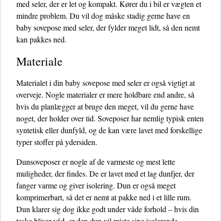
med seler, der er let og kompakt. Kører du i bil er vægten et
mindre problem. Du vil dog måske stadig gerne have en
baby sovepose med seler, der fylder meget lidt, så den nemt
kan pakkes ned.
Materiale
Materialet i din baby sovepose med seler er også vigtigt at
overveje. Nogle materialer er mere holdbare end andre, så
hvis du planlægger at bruge den meget, vil du gerne have
noget, der holder over tid. Soveposer har nemlig typisk enten
syntetisk eller dunfyld, og de kan være lavet med forskellige
typer stoffer på ydersiden.
Dunsoveposer er nogle af de varmeste og mest lette
muligheder, der findes. De er lavet med et lag dunfjer, der
fanger varme og giver isolering. Dun er også meget
komprimerbart, så det er nemt at pakke ned i et lille rum.
Dun klarer sig dog ikke godt under våde forhold – hvis din
taske bliver våd, er den dun vil miste sine isolerende