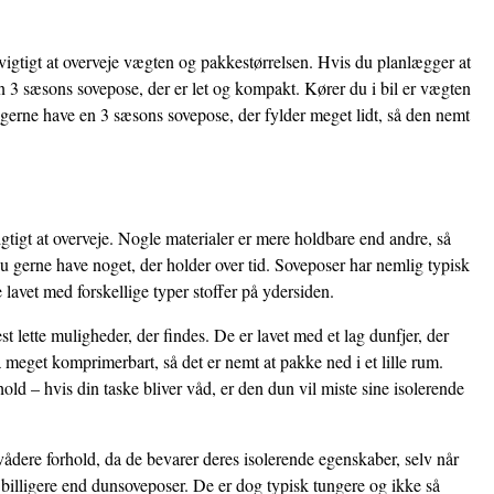
igtigt at overveje vægten og pakkestørrelsen. Hvis du planlægger at
 3 sæsons sovepose, der er let og kompakt. Kører du i bil er vægten
gerne have en 3 sæsons sovepose, der fylder meget lidt, så den nemt
gtigt at overveje. Nogle materialer er mere holdbare end andre, så
u gerne have noget, der holder over tid. Soveposer har nemlig typisk
 lavet med forskellige typer stoffer på ydersiden.
 lette muligheder, der findes. De er lavet med et lag dunfjer, der
 meget komprimerbart, så det er nemt at pakke ned i et lille rum.
ld – hvis din taske bliver våd, er den dun vil miste sine isolerende
vådere forhold, da de bevarer deres isolerende egenskaber, selv når
 billigere end dunsoveposer. De er dog typisk tungere og ikke så