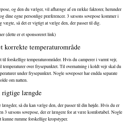
epose, og den du vælger, vil afhænge af en række faktorer, herunder
å, og dine egne personlige præferencer. 3 sæsons sovepose kommer i
og vægte, så det er vigtigt at vælge den, der passer til dig.
her
(dette er et sponsoreret link)
det korrekte temperaturområde
t til forskellige temperaturområder. Hvis du camperer i varmt vejr,
il temperaturer over frysepunktet. Til overnatning i koldt vejr skal du
emperaturer under frysepunktet. Nogle soveposer har endda separate
kolde om natten.
 rigtige længde
længder, så du kan vælge den, der passer til din højde. Hvis du er
 en 3 sæsons sovepose, der er længere for at være komfortabel. Nogle
at kunne rumme forskellige kropstyper.